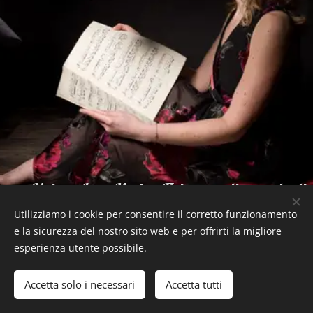
Natura, Luce, Musica, Fisica: un altro modo di
essere pianista
Utilizziamo i cookie per consentire il corretto funzionamento
e la sicurezza del nostro sito web e per offrirti la migliore
esperienza utente possibile.
Clara Schembari / pianist / Tutti i diritti riservati
Accetta solo i necessari
Accetta tutti
Cookies